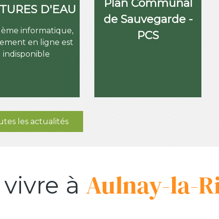
Plan Communal
TURES D'EAU
de Sauvegarde -
lème informatique,
PCS
iement en ligne est
indisponible
tes les actualités
Aulnay-la-R
 vivre à