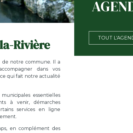
AGEN
TOUT L'AGEN
la-Rivière
ie de notre commune. Il a
accompagner dans vos
e qui fait notre actualité
municipales essentielles
nts à venir, démarches
ertains services en ligne
sement.
emps, en complément des