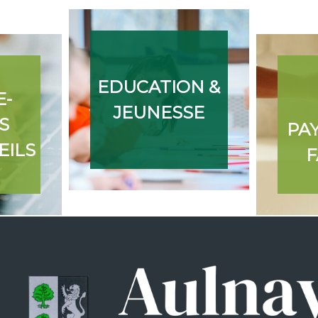
EDUCATION &
E-
JEUNESSE
S
PA
EILS
F