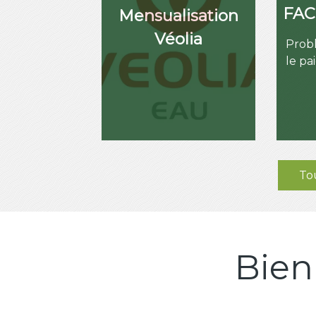
FAC
Mensualisation
Véolia
Prob
le pa
Tou
Bien