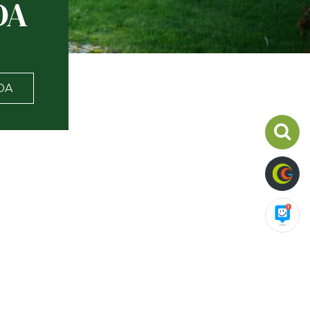
DA
DA